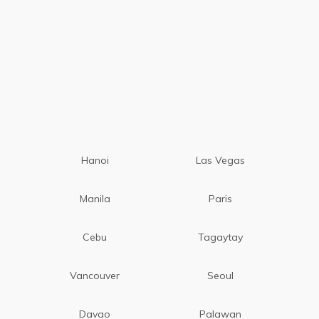
Hanoi
Las Vegas
Manila
Paris
Cebu
Tagaytay
Vancouver
Seoul
Davao
Palawan