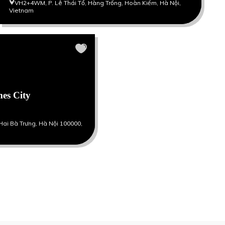
VH2+4WM, P. Lê Thái Tổ, Hàng Trống, Hoàn Kiếm, Hà Nội,
Vietnam
es City
Hai Bà Trưng, Hà Nội 100000,