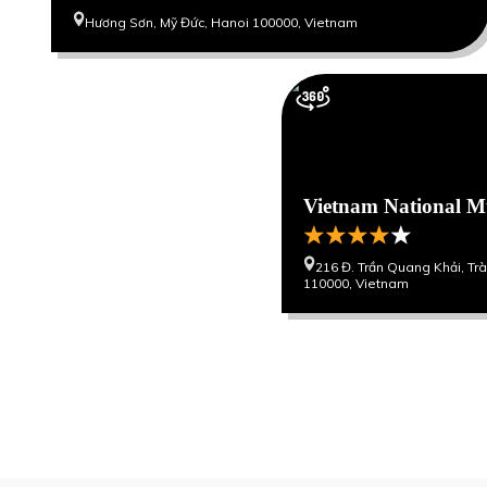
Hương Sơn, Mỹ Đức, Hanoi 100000, Vietnam
Vietnam National M
216 Đ. Trần Quang Khải, Tr
110000, Vietnam